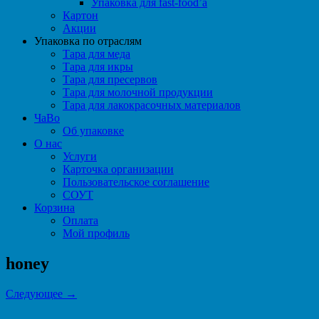
Упаковка для fast-food’а
Картон
Акции
Упаковка по отраслям
Тара для меда
Тара для икры
Тара для пресервов
Тара для молочной продукции
Тара для лакокрасочных материалов
ЧаВо
Об упаковке
О нас
Услуги
Карточка организации
Пользовательское соглашение
СОУТ
Корзина
Оплата
Мой профиль
honey
Следующее →