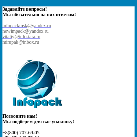
Задавайте вопросы!
Мы обязательно на них ответим!
infopackmsk@yandex.ru
newimpack@yandex.ru
vitaliy@info-tara.ru
mirupak@inbox.ru
Позвоните нам!
Мы подберем для вас упаковку!
+8(800) 707-69-05