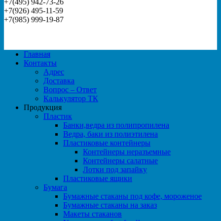
+7(495) 942-73-26
+7(926) 495-11-59
+7(985) 999-19-87
Главная
Контакты
Адрес
Доставка
Вопрос – Ответ
Калькулятор ТК
Продукция
Пластик
Банки,ведра из полипропилена
Ведра, баки из полиэтилена
Пластиковые контейнеры
Контейнеры неразъемные
Контейнеры салатные
Лотки под запайку
Пластиковые ящики
Бумага
Бумажные стаканы под кофе, мороженое
Бумажные стаканы на заказ
Макеты стаканов