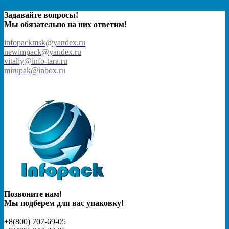
Задавайте вопросы!
Мы обязательно на них ответим!
infopackmsk@yandex.ru
newimpack@yandex.ru
vitaliy@info-tara.ru
mirupak@inbox.ru
Позвоните нам!
Мы подберем для вас упаковку!
+8(800) 707-69-05