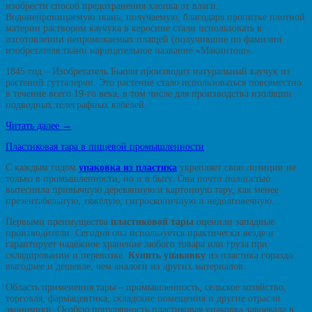
изобрести способ предохранения хлопка от влаги.
Водонепроницаемую ткань, получаемую, благодаря пропитке плотной
материи раствором каучука в керосине стали использовать в
изготовлении непромокаемых плащей (получившие по фамилии
изобретателя ткани нарицательное название «Макинтош».
1845 год – Изобретатель Бьюли производит натуральный каучук из
растений гуттаперчи. Это растение стало использоваться повсеместно
в течение всего 19-го века, в том числе для производства изоляции
подводных телеграфных кабелей.
Читать далее
→
Пластиковая тара в пищевой промышленности
С каждым годом
упаковка из пластика
укрепляет свои позиции не
только в промышленности, но и в быту. Она почти полностью
вытеснила привычную деревянную и картонную тару, как менее
презентабельную, тяжёлую, гигроскопичную и недолговечную.
Первыми преимущества
пластиковой
тары
оценили западные
производители. Сегодня она используется практически везде и
гарантирует надёжное хранение любого товара или груза при
складировании и перевозке.
Купить упаковку
из пластика гораздо
выгоднее и дешевле, чем аналоги из других материалов.
Область применения тары – промышленность, сельское хозяйство,
торговля, фармацевтика, складские помещения и другие отрасли
экономики. Особую популярность пластиковая упаковка завоевала в