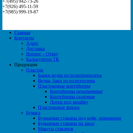
+7(495) 942-73-26
+7(926) 495-11-59
+7(985) 999-19-87
Главная
Контакты
Адрес
Доставка
Вопрос – Ответ
Калькулятор ТК
Продукция
Пластик
Банки,ведра из полипропилена
Ведра, баки из полиэтилена
Пластиковые контейнеры
Контейнеры неразъемные
Контейнеры салатные
Лотки под запайку
Пластиковые ящики
Бумага
Бумажные стаканы под кофе, мороженое
Бумажные стаканы на заказ
Макеты стаканов