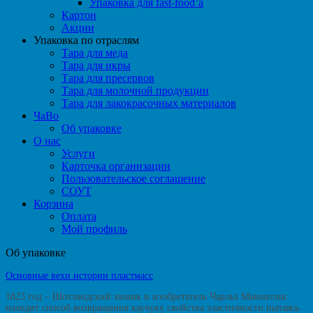
Упаковка для fast-food’а
Картон
Акции
Упаковка по отраслям
Тара для меда
Тара для икры
Тара для пресервов
Тара для молочной продукции
Тара для лакокрасочных материалов
ЧаВо
Об упаковке
О нас
Услуги
Карточка организации
Пользовательское соглашение
СОУТ
Корзина
Оплата
Мой профиль
Об упаковке
Основные вехи истории пластмасс
1823 год – Шотландский химик и изобретатель Чарльз Макинтош
находит способ возвращения каучуку свойства эластичности пытаясь