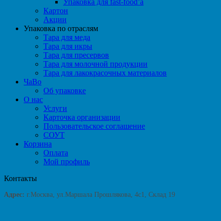
Упаковка для fast-food’а
Картон
Акции
Упаковка по отраслям
Тара для меда
Тара для икры
Тара для пресервов
Тара для молочной продукции
Тара для лакокрасочных материалов
ЧаВо
Об упаковке
О нас
Услуги
Карточка организации
Пользовательское соглашение
СОУТ
Корзина
Оплата
Мой профиль
Контакты
Адрес:
г.Москва, ул.Маршала Прошлякова, 4с1, Склад 19