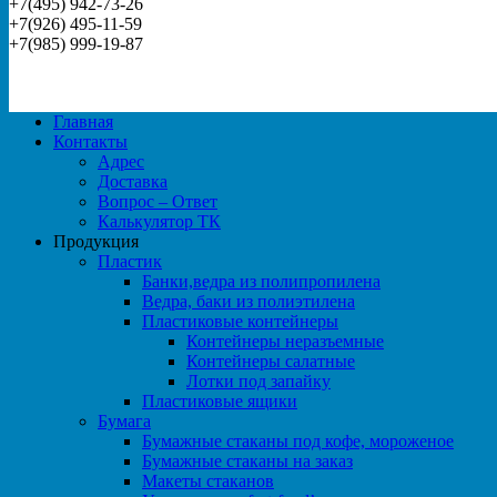
+7(495) 942-73-26
+7(926) 495-11-59
+7(985) 999-19-87
Главная
Контакты
Адрес
Доставка
Вопрос – Ответ
Калькулятор ТК
Продукция
Пластик
Банки,ведра из полипропилена
Ведра, баки из полиэтилена
Пластиковые контейнеры
Контейнеры неразъемные
Контейнеры салатные
Лотки под запайку
Пластиковые ящики
Бумага
Бумажные стаканы под кофе, мороженое
Бумажные стаканы на заказ
Макеты стаканов