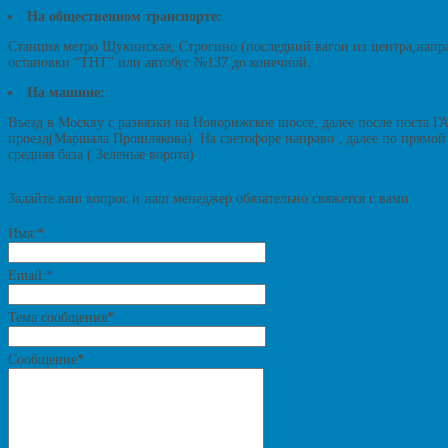
На общественном транспорте:
Станция метро Щукинская, Строгино (последний вагон из центра,напр
остановки “ТНТ” или автобус №137 до конечной.
На машине:
Въезд в Москву с развязки на Новорижское шоссе, далее после поста Г
проезд(Маршала Прошлякова). На светофоре направо , далее по прямой 
средняя база ( Зеленые ворота)
Задайте ваш вопрос и наш менеджер обязательно свяжется с вами
Имя:
*
Email:
*
Тема сообщения
*
Сообщение
*