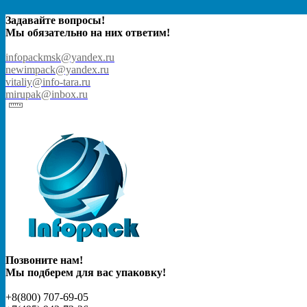
Задавайте вопросы!
Мы обязательно на них ответим!
infopackmsk@yandex.ru
newimpack@yandex.ru
vitaliy@info-tara.ru
mirupak@inbox.ru
Позвоните нам!
Мы подберем для вас упаковку!
+8(800) 707-69-05