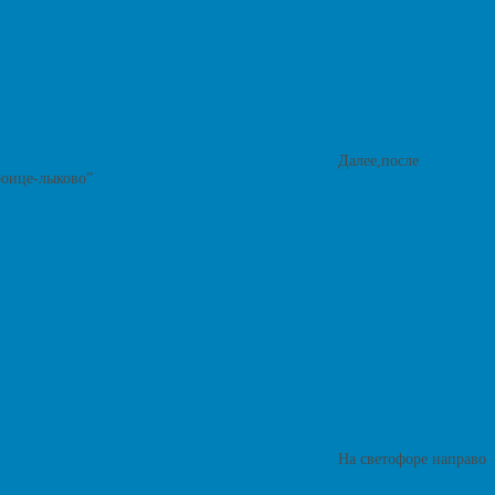
Далее,после
роице-лыково”
На светофоре направо