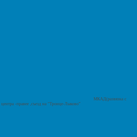
МКАД(развязка с
центра -правее ,съезд на “Троице-Лыково”