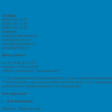
Телефон:
8(495) 942-73-26
8(926) 495-11-59
8(985) 999-19-87
E-mail to:
infopackmsk@yandex.ru
vitaliy@info-tara.ru
newimpack@yandex.ru
mirupak@inbox.ru
Время работы:
пн–чт с 8:30 до 17:00*
пятница с 8:30 до 15:00
суббота, воскресенье - выходные дни**
* - По предварительной договоренности, в случае острой необходимост
**-В случае если у вас заказ на сумму более 20 тысяч , то по предвари
удовольствием выйдем на работу и в выходные дни
Как добраться?
Для навигатора:
Вбивайте "Инфопак-тара"