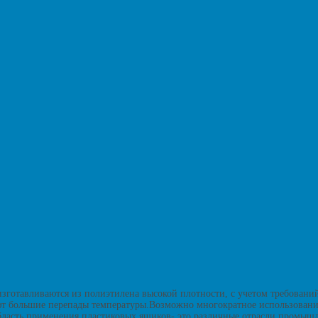
зготавливаются из полиэтилена высокой плотности, с учетом требований
т большие перепады температуры.Возможно многократное использовани
ласть применения пластиковых ящиков- это различные отрасли промыш