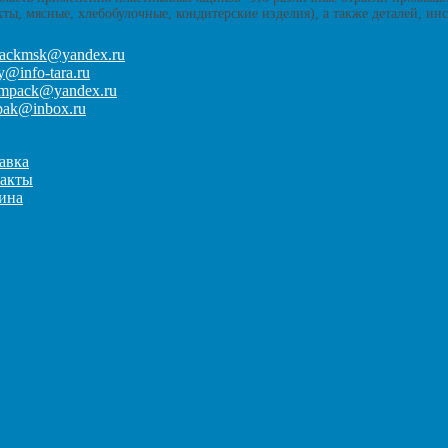
ы, мясные, хлебобулочные, кондитерские изделия), а также деталей, ин
packmsk@yandex.ru
iy@info-tara.ru
mpack@yandex.ru
pak@inbox.ru
авка
акты
ина