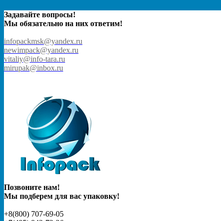
Задавайте вопросы!
Мы обязательно на них ответим!
infopackmsk@yandex.ru
newimpack@yandex.ru
vitaliy@info-tara.ru
mirupak@inbox.ru
Позвоните нам!
Мы подберем для вас упаковку!
+8(800) 707-69-05