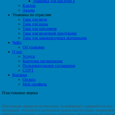
Упаковка для fast-food’а
Картон
Акции
Упаковка по отраслям
Тара для меда
Тара для икры
Тара для пресервов
Тара для молочной продукции
Тара для лакокрасочных материалов
ЧаВо
Об упаковке
О нас
Услуги
Карточка организации
Пользовательское соглашение
СОУТ
Корзина
Оплата
Мой профиль
Пластиковые ящики
Пластиковые ящики (пластмассовые, полимерные) с крышкой или без, и
инспекций. Отличаются длительным сроком эксплуатации, выдерживаю
обработки мыльными, щелочными растворами. На сегодняшний день об