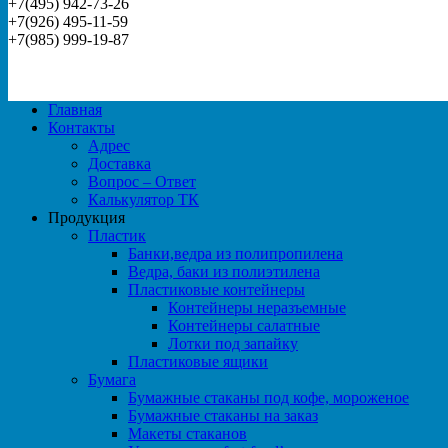
+7(495) 942-73-26
+7(926) 495-11-59
+7(985) 999-19-87
Главная
Контакты
Адрес
Доставка
Вопрос – Ответ
Калькулятор ТК
Продукция
Пластик
Банки,ведра из полипропилена
Ведра, баки из полиэтилена
Пластиковые контейнеры
Контейнеры неразъемные
Контейнеры салатные
Лотки под запайку
Пластиковые ящики
Бумага
Бумажные стаканы под кофе, мороженое
Бумажные стаканы на заказ
Макеты стаканов