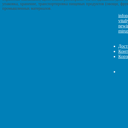
упаковка, хранение, транспортировка пищевых продуктов (овощи, фрукт
промышленных материалов.
info
vital
newi
miru
Дост
Конт
Корз