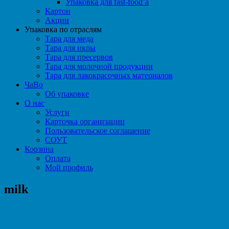
Упаковка для fast-food’а
Картон
Акции
Упаковка по отраслям
Тара для меда
Тара для икры
Тара для пресервов
Тара для молочной продукции
Тара для лакокрасочных материалов
ЧаВо
Об упаковке
О нас
Услуги
Карточка организации
Пользовательское соглашение
СОУТ
Корзина
Оплата
Мой профиль
milk