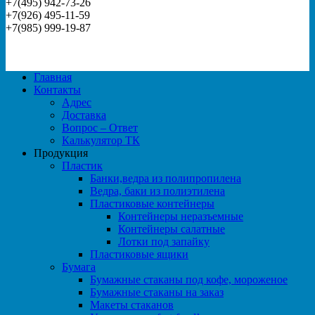
+7(495) 942-73-26
+7(926) 495-11-59
+7(985) 999-19-87
Главная
Контакты
Адрес
Доставка
Вопрос – Ответ
Калькулятор ТК
Продукция
Пластик
Банки,ведра из полипропилена
Ведра, баки из полиэтилена
Пластиковые контейнеры
Контейнеры неразъемные
Контейнеры салатные
Лотки под запайку
Пластиковые ящики
Бумага
Бумажные стаканы под кофе, мороженое
Бумажные стаканы на заказ
Макеты стаканов