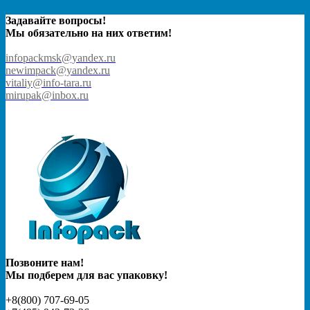
Задавайте вопросы!
Мы обязательно на них ответим!
infopackmsk@yandex.ru
newimpack@yandex.ru
vitaliy@info-tara.ru
mirupak@inbox.ru
Позвоните нам!
Мы подберем для вас упаковку!
+8(800) 707-69-05