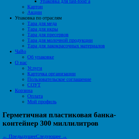
Упаковка для fast-food’а
Картон
Акции
Упаковка по отраслям
Тара для меда
Тара для икры
Тара для пресервов
Тара для молочной продукции
Тара для лакокрасочных материалов
ЧаВо
Об упаковке
О нас
Услуги
Карточка организации
Пользовательское соглашение
СОУТ
Корзина
Оплата
Мой профиль
Герметичная пластиковая банка-
контейнер 300 миллилитров
← Предыдущее
Следующее →