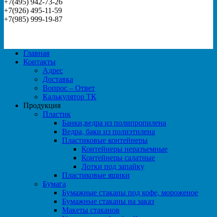
+7(495) 942-73-26
+7(926) 495-11-59
+7(985) 999-19-87
Главная
Контакты
Адрес
Доставка
Вопрос – Ответ
Калькулятор ТК
Продукция
Пластик
Банки,ведра из полипропилена
Ведра, баки из полиэтилена
Пластиковые контейнеры
Контейнеры неразъемные
Контейнеры салатные
Лотки под запайку
Пластиковые ящики
Бумага
Бумажные стаканы под кофе, мороженое
Бумажные стаканы на заказ
Макеты стаканов