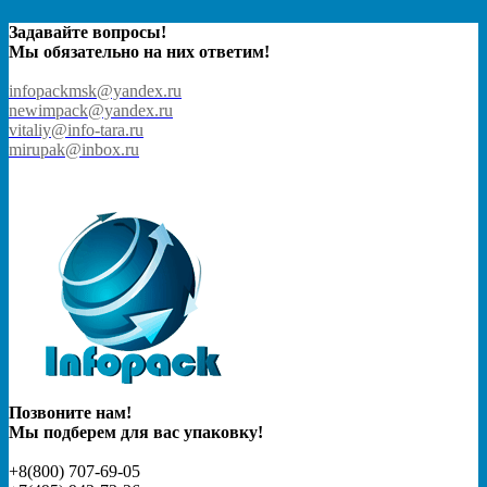
Задавайте вопросы!
Мы обязательно на них ответим!
infopackmsk@yandex.ru
newimpack@yandex.ru
vitaliy@info-tara.ru
mirupak@inbox.ru
Позвоните нам!
Мы подберем для вас упаковку!
+8(800) 707-69-05