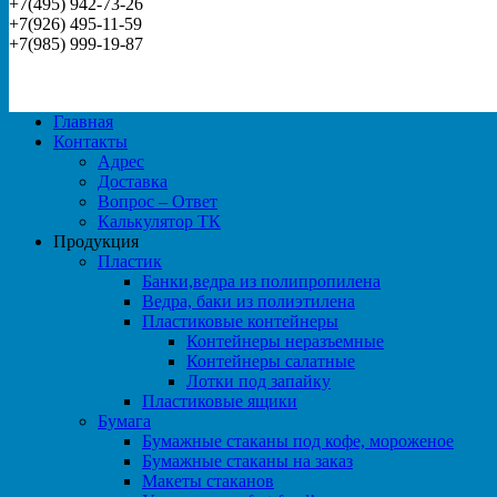
+7(495) 942-73-26
+7(926) 495-11-59
+7(985) 999-19-87
Главная
Контакты
Адрес
Доставка
Вопрос – Ответ
Калькулятор ТК
Продукция
Пластик
Банки,ведра из полипропилена
Ведра, баки из полиэтилена
Пластиковые контейнеры
Контейнеры неразъемные
Контейнеры салатные
Лотки под запайку
Пластиковые ящики
Бумага
Бумажные стаканы под кофе, мороженое
Бумажные стаканы на заказ
Макеты стаканов