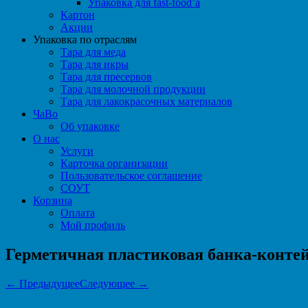
Упаковка для fast-food’а
Картон
Акции
Упаковка по отраслям
Тара для меда
Тара для икры
Тара для пресервов
Тара для молочной продукции
Тара для лакокрасочных материалов
ЧаВо
Об упаковке
О нас
Услуги
Карточка организации
Пользовательское соглашение
СОУТ
Корзина
Оплата
Мой профиль
Герметичная пластиковая банка-конте
← Предыдущее
Следующее →