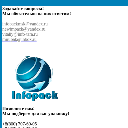
Задавайте вопросы!
Мы обязательно на них ответим!
infopackmsk@yandex.ru
newimpack@yandex.ru
vitaliy@info-tara.ru
mirupak@inbox.ru
Позвоните нам!
Мы подберем для вас упаковку!
+8(800) 707-69-05