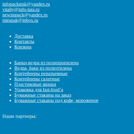
infopackmsk@yandex.ru
vitaliy@info-tara.ru
newimpack@yandex.ru
mirupak@inbox.ru
Доставка
Контакты
Корзина
Банки,ведра из полипропилена
Ведра, баки из полиэтилена
Контейнеры неразъемные
Контейнеры салатные
Пластиковые ящики
Упаковка для fast-food’а
Бумажные стаканы на заказ
Бумажные стаканы под кофе, мороженое
Наши партнеры: