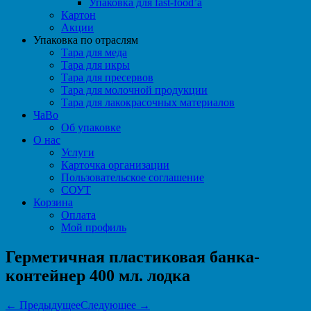
Упаковка для fast-food’а
Картон
Акции
Упаковка по отраслям
Тара для меда
Тара для икры
Тара для пресервов
Тара для молочной продукции
Тара для лакокрасочных материалов
ЧаВо
Об упаковке
О нас
Услуги
Карточка организации
Пользовательское соглашение
СОУТ
Корзина
Оплата
Мой профиль
Герметичная пластиковая банка-
контейнер 400 мл. лодка
← Предыдущее
Следующее →