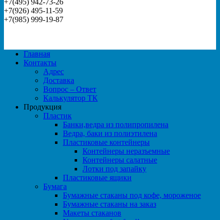
+7(495) 942-73-26
+7(926) 495-11-59
+7(985) 999-19-87
Главная
Контакты
Адрес
Доставка
Вопрос – Ответ
Калькулятор ТК
Продукция
Пластик
Банки,ведра из полипропилена
Ведра, баки из полиэтилена
Пластиковые контейнеры
Контейнеры неразъемные
Контейнеры салатные
Лотки под запайку
Пластиковые ящики
Бумага
Бумажные стаканы под кофе, мороженое
Бумажные стаканы на заказ
Макеты стаканов