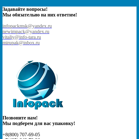
Задавайте вопросы!
Мы обязательно на них ответим!
infopackmsk@yandex.ru
newimpack@yandex.ru
vitaliy@info-tara.ru
mirupak@inbox.ru
Позвоните нам!
Мы подберем для вас упаковку!
+8(800) 707-69-05