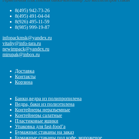
Герметичная пластиковая банка-контейнер 520 миллилитров стакан
8(495) 942-73-26
8(495) 491-04-04
8(926) 495-11-59
8(985) 999-19-87
infopackmsk@yandex.ru
vitaliy@info-tara.ru
newimpack@yandex.ru
mirupak@inbox.ru
Доставка
Контакты
Корзина
Банки,ведра из полипропилена
Ведра, баки из полиэтилена
Контейнеры неразъемные
Контейнеры салатные
Пластиковые ящики
Упаковка для fast-food’а
Бумажные стаканы на заказ
Бумажные стаканы под кофе, мороженое