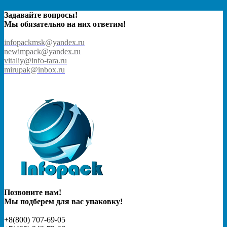
Задавайте вопросы!
Мы обязательно на них ответим!
infopackmsk@yandex.ru
newimpack@yandex.ru
vitaliy@info-tara.ru
mirupak@inbox.ru
Позвоните нам!
Мы подберем для вас упаковку!
+8(800) 707-69-05