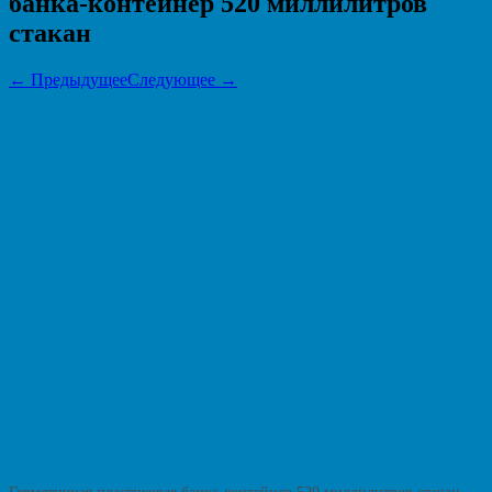
банка-контейнер 520 миллилитров
стакан
← Предыдущее
Следующее →