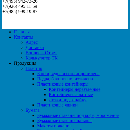
+7(495) 942-73-26
+7(926) 495-11-59
+7(985) 999-19-87
Главная
Контакты
Адрес
Доставка
Вопрос – Ответ
Калькулятор ТК
Продукция
Пластик
Банки,ведра из полипропилена
Ведра, баки из полиэтилена
Пластиковые контейнеры
Контейнеры неразъемные
Контейнеры салатные
Лотки под запайку
Пластиковые ящики
Бумага
Бумажные стаканы под кофе, мороженое
Бумажные стаканы на заказ
Макеты стаканов