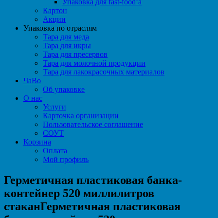
Упаковка для fast-food’а
Картон
Акции
Упаковка по отраслям
Тара для меда
Тара для икры
Тара для пресервов
Тара для молочной продукции
Тара для лакокрасочных материалов
ЧаВо
Об упаковке
О нас
Услуги
Карточка организации
Пользовательское соглашение
СОУТ
Корзина
Оплата
Мой профиль
Герметичная пластиковая банка-
контейнер 520 миллилитров
стаканГерметичная пластиковая