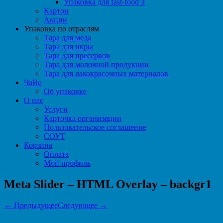
Упаковка для fast-food’а
Картон
Акции
Упаковка по отраслям
Тара для меда
Тара для икры
Тара для пресервов
Тара для молочной продукции
Тара для лакокрасочных материалов
ЧаВо
Об упаковке
О нас
Услуги
Карточка организации
Пользовательское соглашение
СОУТ
Корзина
Оплата
Мой профиль
Meta Slider – HTML Overlay – backgr1
← Предыдущее
Следующее →