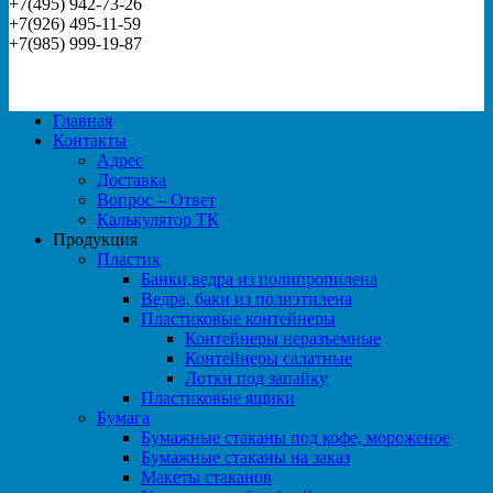
+7(495) 942-73-26
+7(926) 495-11-59
+7(985) 999-19-87
Главная
Контакты
Адрес
Доставка
Вопрос – Ответ
Калькулятор ТК
Продукция
Пластик
Банки,ведра из полипропилена
Ведра, баки из полиэтилена
Пластиковые контейнеры
Контейнеры неразъемные
Контейнеры салатные
Лотки под запайку
Пластиковые ящики
Бумага
Бумажные стаканы под кофе, мороженое
Бумажные стаканы на заказ
Макеты стаканов