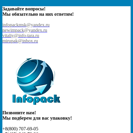
Задавайте вопросы!
Мы обязательно на них ответим!
infopackmsk@yandex.ru
newimpack@yandex.ru
vitaliy@info-tara.ru
mirupak@inbox.ru
Позвоните нам!
Мы подберем для вас упаковку!
+8(800) 707-69-05