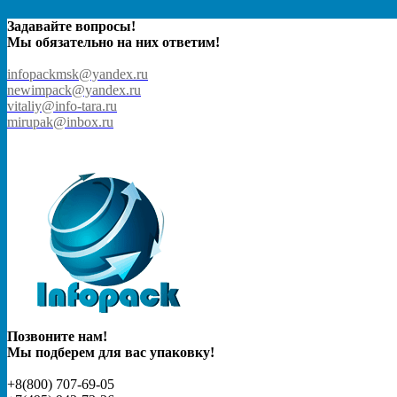
Задавайте вопросы!
Мы обязательно на них ответим!
infopackmsk@yandex.ru
newimpack@yandex.ru
vitaliy@info-tara.ru
mirupak@inbox.ru
Позвоните нам!
Мы подберем для вас упаковку!
+8(800) 707-69-05