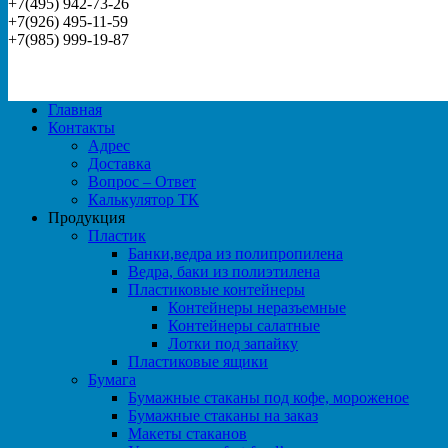
+7(495) 942-73-26
+7(926) 495-11-59
+7(985) 999-19-87
Главная
Контакты
Адрес
Доставка
Вопрос – Ответ
Калькулятор ТК
Продукция
Пластик
Банки,ведра из полипропилена
Ведра, баки из полиэтилена
Пластиковые контейнеры
Контейнеры неразъемные
Контейнеры салатные
Лотки под запайку
Пластиковые ящики
Бумага
Бумажные стаканы под кофе, мороженое
Бумажные стаканы на заказ
Макеты стаканов