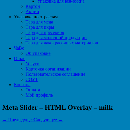
Упаковка для fast-food’а
Картон
Акции
Упаковка по отраслям
Тара для меда
Тара для икры
Тара для пресервов
Тара для молочной продукции
Тара для лакокрасочных материалов
ЧаВо
Об упаковке
О нас
Услуги
Карточка организации
Пользовательское соглашение
СОУТ
Корзина
Оплата
Мой профиль
Meta Slider – HTML Overlay – milk
← Предыдущее
Следующее →