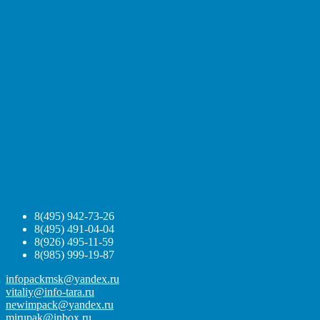
8(495) 942-73-26
8(495) 491-04-04
8(926) 495-11-59
8(985) 999-19-87
infopackmsk@yandex.ru
vitaliy@info-tara.ru
newimpack@yandex.ru
mirupak@inbox.ru