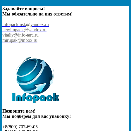
Задавайте вопросы!
Мы обязательно на них ответим!
infopackmsk@yandex.ru
newimpack@yandex.ru
vitaliy@info-tara.ru
mirupak@inbox.ru
Позвоните нам!
Мы подберем для вас упаковку!
+8(800) 707-69-05