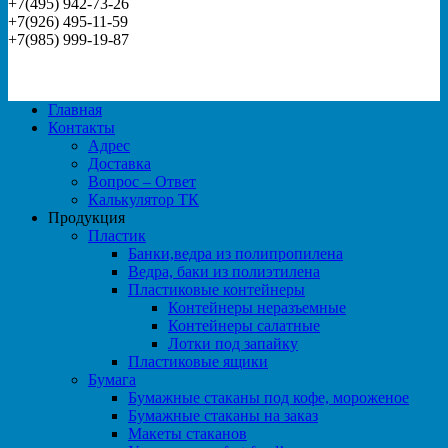
+7(495) 942-73-26
+7(926) 495-11-59
+7(985) 999-19-87
Главная
Контакты
Адрес
Доставка
Вопрос – Ответ
Калькулятор ТК
Продукция
Пластик
Банки,ведра из полипропилена
Ведра, баки из полиэтилена
Пластиковые контейнеры
Контейнеры неразъемные
Контейнеры салатные
Лотки под запайку
Пластиковые ящики
Бумага
Бумажные стаканы под кофе, мороженое
Бумажные стаканы на заказ
Макеты стаканов