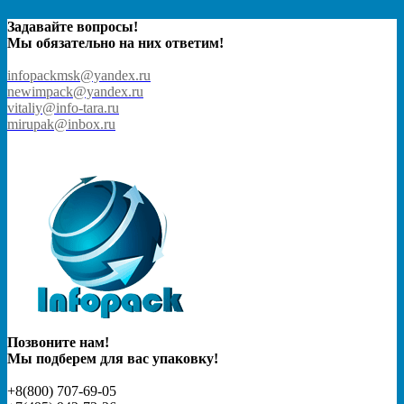
Задавайте вопросы!
Мы обязательно на них ответим!
infopackmsk@yandex.ru
newimpack@yandex.ru
vitaliy@info-tara.ru
mirupak@inbox.ru
Позвоните нам!
Мы подберем для вас упаковку!
+8(800) 707-69-05