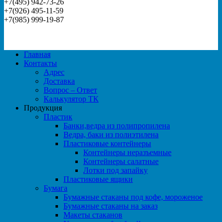
+7(495) 942-73-26
+7(926) 495-11-59
+7(985) 999-19-87
Главная
Контакты
Адрес
Доставка
Вопрос – Ответ
Калькулятор ТК
Продукция
Пластик
Банки,ведра из полипропилена
Ведра, баки из полиэтилена
Пластиковые контейнеры
Контейнеры неразъемные
Контейнеры салатные
Лотки под запайку
Пластиковые ящики
Бумага
Бумажные стаканы под кофе, мороженое
Бумажные стаканы на заказ
Макеты стаканов