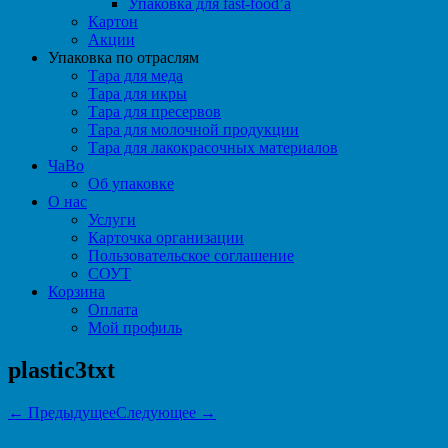
Упаковка для fast-food’а
Картон
Акции
Упаковка по отраслям
Тара для меда
Тара для икры
Тара для пресервов
Тара для молочной продукции
Тара для лакокрасочных материалов
ЧаВо
Об упаковке
О нас
Услуги
Карточка организации
Пользовательское соглашение
СОУТ
Корзина
Оплата
Мой профиль
plastic3txt
← Предыдущее
Следующее →