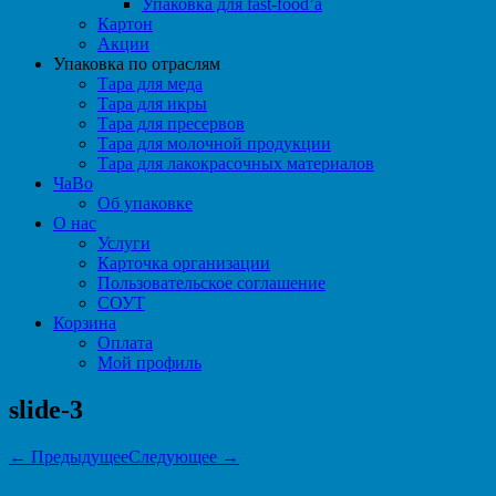
Упаковка для fast-food’а
Картон
Акции
Упаковка по отраслям
Тара для меда
Тара для икры
Тара для пресервов
Тара для молочной продукции
Тара для лакокрасочных материалов
ЧаВо
Об упаковке
О нас
Услуги
Карточка организации
Пользовательское соглашение
СОУТ
Корзина
Оплата
Мой профиль
slide-3
← Предыдущее
Следующее →