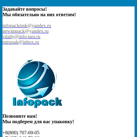
Задавайте вопросы!
Мы обязательно на них ответим!
infopackmsk@yandex.ru
newimpack@yandex.ru
vitaliy@info-tara.ru
mirupak@inbox.ru
Позвоните нам!
Мы подберем для вас упаковку!
+8(800) 707-69-05