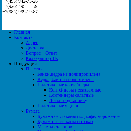
+7(495) 942-73-26
+7(926) 495-11-59
+7(985) 999-19-87
Главная
Контакты
Адрес
Доставка
Вопрос – Ответ
Калькулятор ТК
Продукция
Пластик
Банки,ведра из полипропилена
Ведра, баки из полиэтилена
Пластиковые контейнеры
Контейнеры неразъемные
Контейнеры салатные
Лотки под запайку
Пластиковые ящики
Бумага
Бумажные стаканы под кофе, мороженое
Бумажные стаканы на заказ
Макеты стаканов