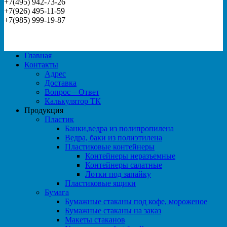
+7(495) 942-73-26
+7(926) 495-11-59
+7(985) 999-19-87
Главная
Контакты
Адрес
Доставка
Вопрос – Ответ
Калькулятор ТК
Продукция
Пластик
Банки,ведра из полипропилена
Ведра, баки из полиэтилена
Пластиковые контейнеры
Контейнеры неразъемные
Контейнеры салатные
Лотки под запайку
Пластиковые ящики
Бумага
Бумажные стаканы под кофе, мороженое
Бумажные стаканы на заказ
Макеты стаканов