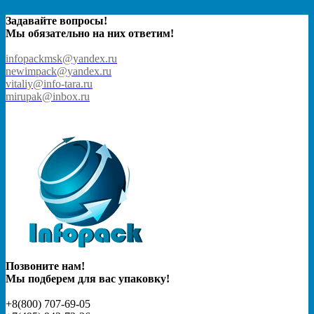
Задавайте вопросы!
Мы обязательно на них ответим!
infopackmsk@yandex.ru
newimpack@yandex.ru
vitaliy@info-tara.ru
mirupak@inbox.ru
Позвоните нам!
Мы подберем для вас упаковку!
+8(800) 707-69-05