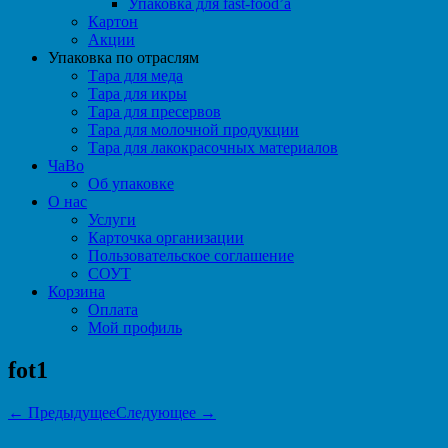
Упаковка для fast-food’а
Картон
Акции
Упаковка по отраслям
Тара для меда
Тара для икры
Тара для пресервов
Тара для молочной продукции
Тара для лакокрасочных материалов
ЧаВо
Об упаковке
О нас
Услуги
Карточка организации
Пользовательское соглашение
СОУТ
Корзина
Оплата
Мой профиль
fot1
← Предыдущее
Следующее →