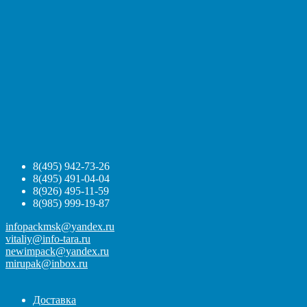
8(495) 942-73-26
8(495) 491-04-04
8(926) 495-11-59
8(985) 999-19-87
infopackmsk@yandex.ru
vitaliy@info-tara.ru
newimpack@yandex.ru
mirupak@inbox.ru
Доставка