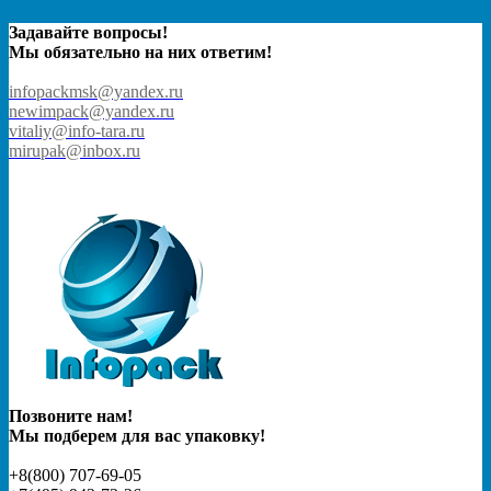
Задавайте вопросы!
Мы обязательно на них ответим!
infopackmsk@yandex.ru
newimpack@yandex.ru
vitaliy@info-tara.ru
mirupak@inbox.ru
Позвоните нам!
Мы подберем для вас упаковку!
+8(800) 707-69-05