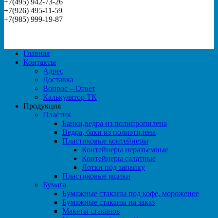
+7(495) 942-73-26
+7(926) 495-11-59
+7(985) 999-19-87
Главная
Контакты
Адрес
Доставка
Вопрос – Ответ
Калькулятор ТК
Продукция
Пластик
Банки,ведра из полипропилена
Ведра, баки из полиэтилена
Пластиковые контейнеры
Контейнеры неразъемные
Контейнеры салатные
Лотки под запайку
Пластиковые ящики
Бумага
Бумажные стаканы под кофе, мороженое
Бумажные стаканы на заказ
Макеты стаканов