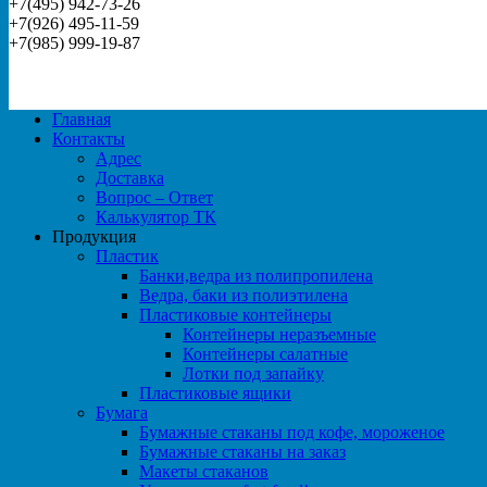
+7(495) 942-73-26
+7(926) 495-11-59
+7(985) 999-19-87
Главная
Контакты
Адрес
Доставка
Вопрос – Ответ
Калькулятор ТК
Продукция
Пластик
Банки,ведра из полипропилена
Ведра, баки из полиэтилена
Пластиковые контейнеры
Контейнеры неразъемные
Контейнеры салатные
Лотки под запайку
Пластиковые ящики
Бумага
Бумажные стаканы под кофе, мороженое
Бумажные стаканы на заказ
Макеты стаканов