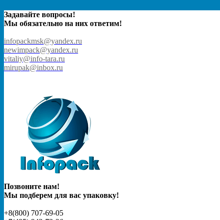
Задавайте вопросы!
Мы обязательно на них ответим!
infopackmsk@yandex.ru
newimpack@yandex.ru
vitaliy@info-tara.ru
mirupak@inbox.ru
Позвоните нам!
Мы подберем для вас упаковку!
+8(800) 707-69-05