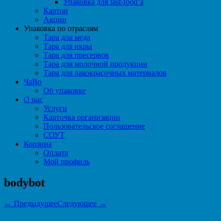
Упаковка для fast-food’а
Картон
Акции
Упаковка по отраслям
Тара для меда
Тара для икры
Тара для пресервов
Тара для молочной продукции
Тара для лакокрасочных материалов
ЧаВо
Об упаковке
О нас
Услуги
Карточка организации
Пользовательское соглашение
СОУТ
Корзина
Оплата
Мой профиль
bodybot
← Предыдущее
Следующее →