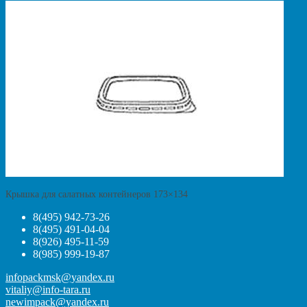
Крышка для салатных контейнеров 173×134
8(495) 942-73-26
8(495) 491-04-04
8(926) 495-11-59
8(985) 999-19-87
infopackmsk@yandex.ru
vitaliy@info-tara.ru
newimpack@yandex.ru