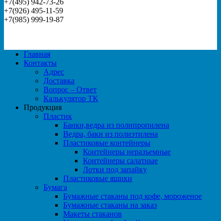
+7(495) 942-73-26
+7(926) 495-11-59
+7(985) 999-19-87
Главная
Контакты
Адрес
Доставка
Вопрос – Ответ
Калькулятор ТК
Продукция
Пластик
Банки,ведра из полипропилена
Ведра, баки из полиэтилена
Пластиковые контейнеры
Контейнеры неразъемные
Контейнеры салатные
Лотки под запайку
Пластиковые ящики
Бумага
Бумажные стаканы под кофе, мороженое
Бумажные стаканы на заказ
Макеты стаканов