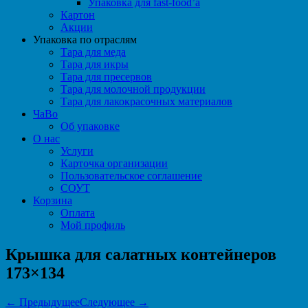
Упаковка для fast-food’а
Картон
Акции
Упаковка по отраслям
Тара для меда
Тара для икры
Тара для пресервов
Тара для молочной продукции
Тара для лакокрасочных материалов
ЧаВо
Об упаковке
О нас
Услуги
Карточка организации
Пользовательское соглашение
СОУТ
Корзина
Оплата
Мой профиль
Крышка для салатных контейнеров
173×134
← Предыдущее
Следующее →