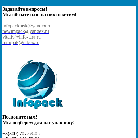
Задавайте вопросы!
Мы обязательно на них ответим!
infopackmsk@yandex.ru
newimpack@yandex.ru
vitaliy@info-tara.ru
mirupak@inbox.ru
Позвоните нам!
Мы подберем для вас упаковку!
+8(800) 707-69-05