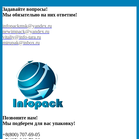
Задавайте вопросы!
Мы обязательно на них ответим!
infopackmsk@yandex.ru
newimpack@yandex.ru
vitaliy@info-tara.ru
mirupak@inbox.ru
Позвоните нам!
Мы подберем для вас упаковку!
+8(800) 707-69-05