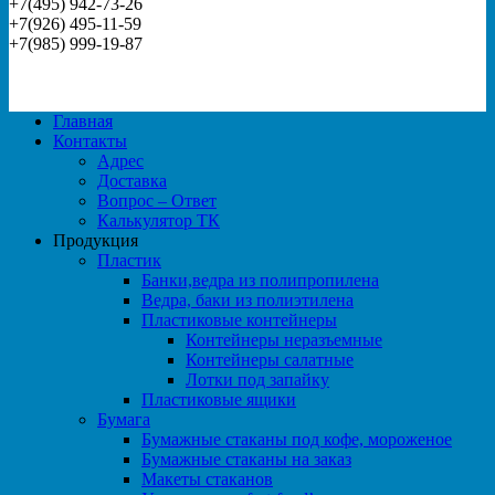
+7(495) 942-73-26
+7(926) 495-11-59
+7(985) 999-19-87
Главная
Контакты
Адрес
Доставка
Вопрос – Ответ
Калькулятор ТК
Продукция
Пластик
Банки,ведра из полипропилена
Ведра, баки из полиэтилена
Пластиковые контейнеры
Контейнеры неразъемные
Контейнеры салатные
Лотки под запайку
Пластиковые ящики
Бумага
Бумажные стаканы под кофе, мороженое
Бумажные стаканы на заказ
Макеты стаканов