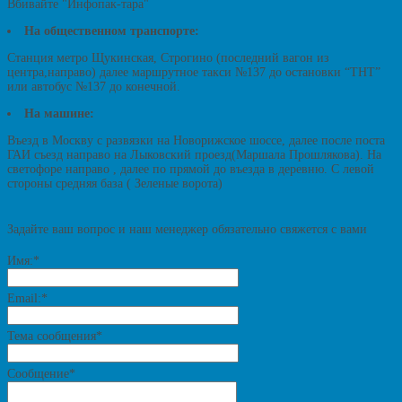
Вбивайте "Инфопак-тара"
На общественном транспорте:
Станция метро Щукинская, Строгино (последний вагон из
центра,направо) далее маршрутное такси №137 до остановки “ТНТ”
или автобус №137 до конечной.
На машине:
Въезд в Москву с развязки на Новорижское шоссе, далее после поста
ГАИ съезд направо на Лыковский проезд(Маршала Прошлякова). На
светофоре направо , далее по прямой до въезда в деревню. С левой
стороны средняя база ( Зеленые ворота)
Задайте ваш вопрос и наш менеджер обязательно свяжется с вами
Имя:
*
Email:
*
Тема сообщения
*
Сообщение
*