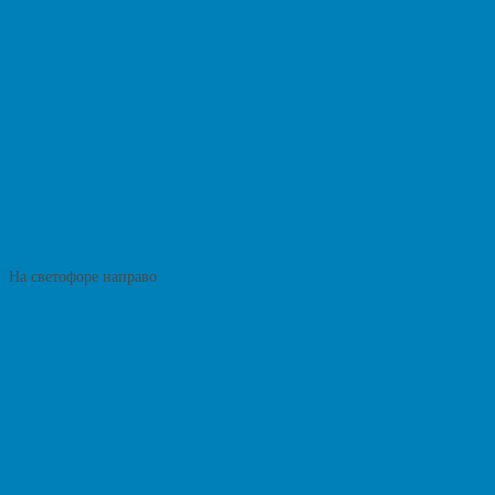
На светофоре направо