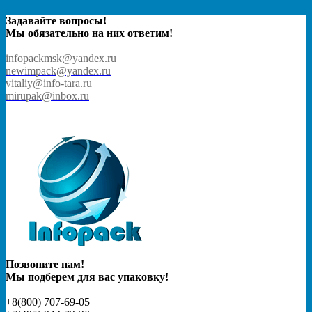
Задавайте вопросы!
Мы обязательно на них ответим!
infopackmsk@yandex.ru
newimpack@yandex.ru
vitaliy@info-tara.ru
mirupak@inbox.ru
Позвоните нам!
Мы подберем для вас упаковку!
+8(800) 707-69-05