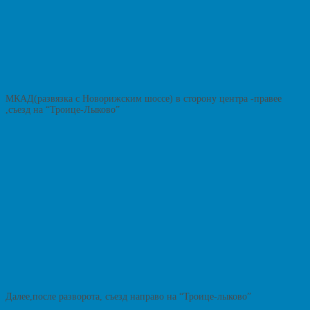
МКАД(развязка с Новорижским шоссе) в сторону центра -правее
,съезд на “Троице-Лыково”
Далее,после разворота, съезд направо на “Троице-лыково”