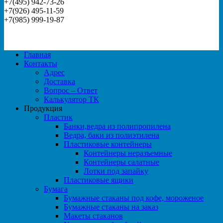
+7(495) 942-73-26
+7(926) 495-11-59
+7(985) 999-19-87
Главная
Контакты
Адрес
Доставка
Вопрос – Ответ
Калькулятор ТК
Продукция
Пластик
Банки,ведра из полипропилена
Ведра, баки из полиэтилена
Пластиковые контейнеры
Контейнеры неразъемные
Контейнеры салатные
Лотки под запайку
Пластиковые ящики
Бумага
Бумажные стаканы под кофе, мороженое
Бумажные стаканы на заказ
Макеты стаканов