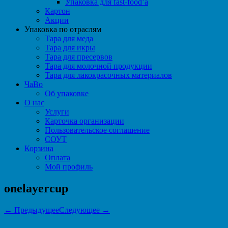
Упаковка для fast-food’а
Картон
Акции
Упаковка по отраслям
Тара для меда
Тара для икры
Тара для пресервов
Тара для молочной продукции
Тара для лакокрасочных материалов
ЧаВо
Об упаковке
О нас
Услуги
Карточка организации
Пользовательское соглашение
СОУТ
Корзина
Оплата
Мой профиль
onelayercup
← Предыдущее
Следующее →