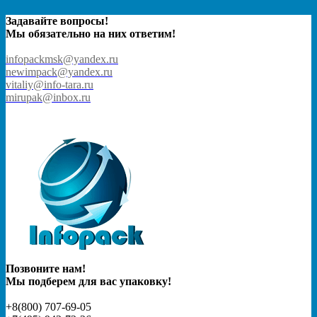
Задавайте вопросы!
Мы обязательно на них ответим!
infopackmsk@yandex.ru
newimpack@yandex.ru
vitaliy@info-tara.ru
mirupak@inbox.ru
Позвоните нам!
Мы подберем для вас упаковку!
+8(800) 707-69-05