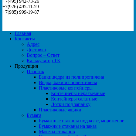
+7(495) 942-73-26
+7(926) 495-11-59
+7(985) 999-19-87
Главная
Контакты
Адрес
Доставка
Вопрос – Ответ
Калькулятор ТК
Продукция
Пластик
Банки,ведра из полипропилена
Ведра, баки из полиэтилена
Пластиковые контейнеры
Контейнеры неразъемные
Контейнеры салатные
Лотки под запайку
Пластиковые ящики
Бумага
Бумажные стаканы под кофе, мороженое
Бумажные стаканы на заказ
Макеты стаканов