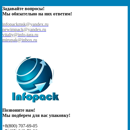
Задавайте вопросы!
Мы обязательно на них ответим!
infopackmsk@yandex.ru
newimpack@yandex.ru
vitaliy@info-tara.ru
mirupak@inbox.ru
Позвоните нам!
Мы подберем для вас упаковку!
+8(800) 707-69-05