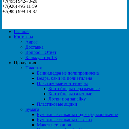
+7(495) 942-73-26
+7(926) 495-11-59
+7(985) 999-19-87
Главная
Контакты
Адрес
Доставка
Вопрос – Ответ
Калькулятор ТК
Продукция
Пластик
Банки,ведра из полипропилена
Ведра, баки из полиэтилена
Пластиковые контейнеры
Контейнеры неразъемные
Контейнеры салатные
Лотки под запайку
Пластиковые ящики
Бумага
Бумажные стаканы под кофе, мороженое
Бумажные стаканы на заказ
Макеты стаканов