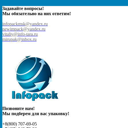
Задавайте вопросы!
Мы обязательно на них ответим!
infopackmsk@yandex.ru
newimpack@yandex.ru
vitaliy@info-tara.ru
mirupak@inbox.ru
Позвоните нам!
Мы подберем для вас упаковку!
+8(800) 707-69-05