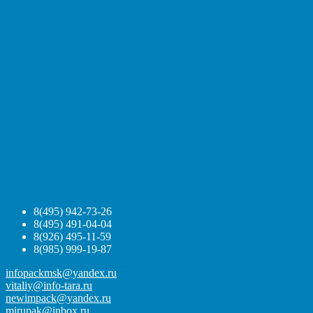
8(495) 942-73-26
8(495) 491-04-04
8(926) 495-11-59
8(985) 999-19-87
infopackmsk@yandex.ru
vitaliy@info-tara.ru
newimpack@yandex.ru
mirupak@inbox.ru