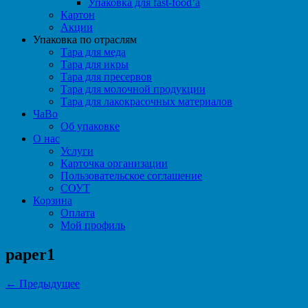
Упаковка для fast-food’а
Картон
Акции
Упаковка по отраслям
Тара для меда
Тара для икры
Тара для пресервов
Тара для молочной продукции
Тара для лакокрасочных материалов
ЧаВо
Об упаковке
О нас
Услуги
Карточка организации
Пользовательское соглашение
СОУТ
Корзина
Оплата
Мой профиль
paper1
← Предыдущее