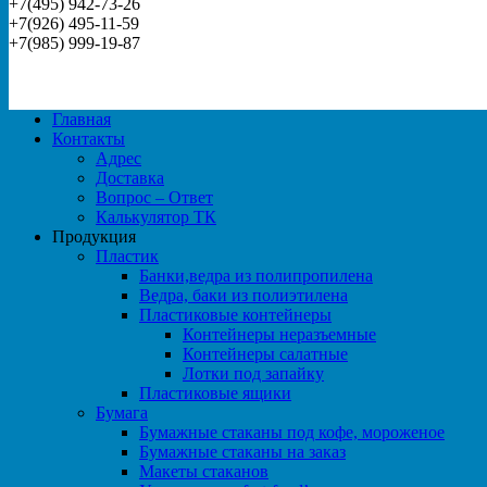
+7(495) 942-73-26
+7(926) 495-11-59
+7(985) 999-19-87
Главная
Контакты
Адрес
Доставка
Вопрос – Ответ
Калькулятор ТК
Продукция
Пластик
Банки,ведра из полипропилена
Ведра, баки из полиэтилена
Пластиковые контейнеры
Контейнеры неразъемные
Контейнеры салатные
Лотки под запайку
Пластиковые ящики
Бумага
Бумажные стаканы под кофе, мороженое
Бумажные стаканы на заказ
Макеты стаканов