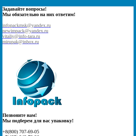
Задавайте вопросы!
Мы обязательно на них ответим!
infopackmsk@yandex.ru
newimpack@yandex.ru
vitaliy@info-tara.ru
mirupak@inbox.ru
Позвоните нам!
Мы подберем для вас упаковку!
+8(800) 707-69-05