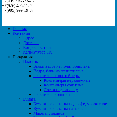
+7(495) 942-73-26
+7(926) 495-11-59
+7(985) 999-19-87
Главная
Контакты
Адрес
Доставка
Вопрос – Ответ
Калькулятор ТК
Продукция
Пластик
Банки,ведра из полипропилена
Ведра, баки из полиэтилена
Пластиковые контейнеры
Контейнеры неразъемные
Контейнеры салатные
Лотки под запайку
Пластиковые ящики
Бумага
Бумажные стаканы под кофе, мороженое
Бумажные стаканы на заказ
Макеты стаканов