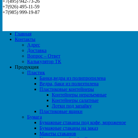
+7(495) 942-73-26
+7(926) 495-11-59
+7(985) 999-19-87
Главная
Контакты
Адрес
Доставка
Вопрос – Ответ
Калькулятор ТК
Продукция
Пластик
Банки,ведра из полипропилена
Ведра, баки из полиэтилена
Пластиковые контейнеры
Контейнеры неразъемные
Контейнеры салатные
Лотки под запайку
Пластиковые ящики
Бумага
Бумажные стаканы под кофе, мороженое
Бумажные стаканы на заказ
Макеты стаканов