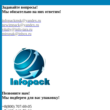
Задавайте вопросы!
Мы обязательно на них ответим!
infopackmsk@yandex.ru
newimpack@yandex.ru
vitaliy@info-tara.ru
mirupak@inbox.ru
Позвоните нам!
Мы подберем для вас упаковку!
+8(800) 707-69-05