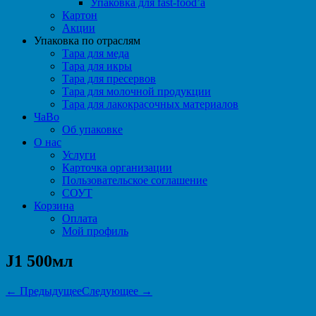
Упаковка для fast-food’а
Картон
Акции
Упаковка по отраслям
Тара для меда
Тара для икры
Тара для пресервов
Тара для молочной продукции
Тара для лакокрасочных материалов
ЧаВо
Об упаковке
О нас
Услуги
Карточка организации
Пользовательское соглашение
СОУТ
Корзина
Оплата
Мой профиль
J1 500мл
← Предыдущее
Следующее →