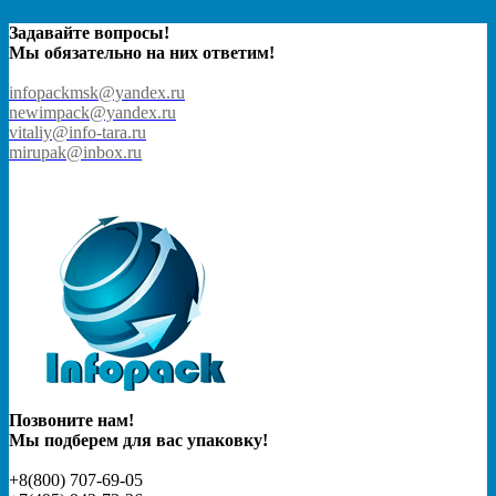
Задавайте вопросы!
Мы обязательно на них ответим!
infopackmsk@yandex.ru
newimpack@yandex.ru
vitaliy@info-tara.ru
mirupak@inbox.ru
Позвоните нам!
Мы подберем для вас упаковку!
+8(800) 707-69-05