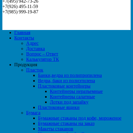
+7(495) 942-73-26
+7(926) 495-11-59
+7(985) 999-19-87
Главная
Контакты
Адрес
Доставка
Вопрос – Ответ
Калькулятор ТК
Продукция
Пластик
Банки,ведра из полипропилена
Ведра, баки из полиэтилена
Пластиковые контейнеры
Контейнеры неразъемные
Контейнеры салатные
Лотки под запайку
Пластиковые ящики
Бумага
Бумажные стаканы под кофе, мороженое
Бумажные стаканы на заказ
Макеты стаканов