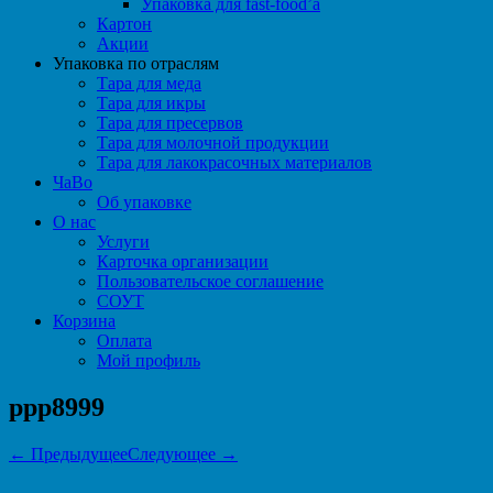
Упаковка для fast-food’а
Картон
Акции
Упаковка по отраслям
Тара для меда
Тара для икры
Тара для пресервов
Тара для молочной продукции
Тара для лакокрасочных материалов
ЧаВо
Об упаковке
О нас
Услуги
Карточка организации
Пользовательское соглашение
СОУТ
Корзина
Оплата
Мой профиль
ppp8999
← Предыдущее
Следующее →