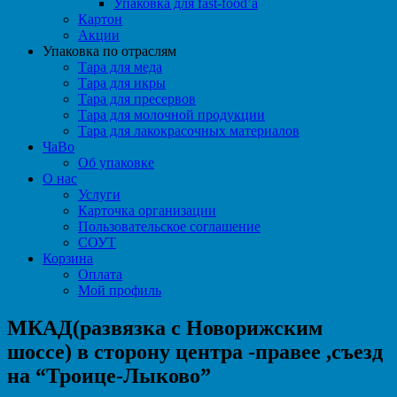
Упаковка для fast-food’а
Картон
Акции
Упаковка по отраслям
Тара для меда
Тара для икры
Тара для пресервов
Тара для молочной продукции
Тара для лакокрасочных материалов
ЧаВо
Об упаковке
О нас
Услуги
Карточка организации
Пользовательское соглашение
СОУТ
Корзина
Оплата
Мой профиль
МКАД(развязка с Новорижским
шоссе) в сторону центра -правее ,съезд
на “Троице-Лыково”