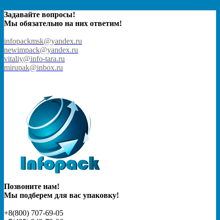
Задавайте вопросы!
Мы обязательно на них ответим!
infopackmsk@yandex.ru
newimpack@yandex.ru
vitaliy@info-tara.ru
mirupak@inbox.ru
Позвоните нам!
Мы подберем для вас упаковку!
+8(800) 707-69-05