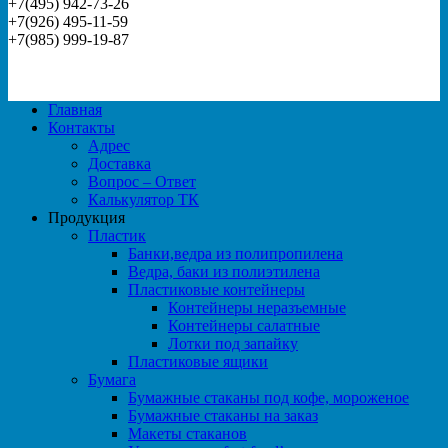
+7(495) 942-73-26
+7(926) 495-11-59
+7(985) 999-19-87
Главная
Контакты
Адрес
Доставка
Вопрос – Ответ
Калькулятор ТК
Продукция
Пластик
Банки,ведра из полипропилена
Ведра, баки из полиэтилена
Пластиковые контейнеры
Контейнеры неразъемные
Контейнеры салатные
Лотки под запайку
Пластиковые ящики
Бумага
Бумажные стаканы под кофе, мороженое
Бумажные стаканы на заказ
Макеты стаканов