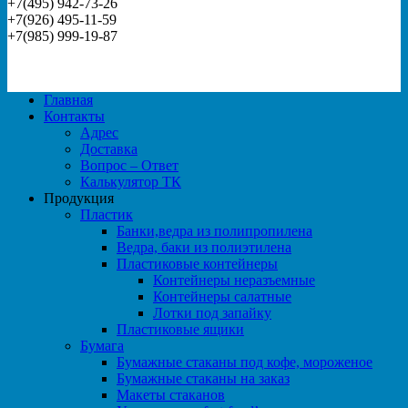
+7(495) 942-73-26
+7(926) 495-11-59
+7(985) 999-19-87
Главная
Контакты
Адрес
Доставка
Вопрос – Ответ
Калькулятор ТК
Продукция
Пластик
Банки,ведра из полипропилена
Ведра, баки из полиэтилена
Пластиковые контейнеры
Контейнеры неразъемные
Контейнеры салатные
Лотки под запайку
Пластиковые ящики
Бумага
Бумажные стаканы под кофе, мороженое
Бумажные стаканы на заказ
Макеты стаканов