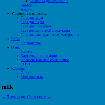
Упаковка для fast-food’а
Картон
Акции
Упаковка по отраслям
Тара для меда
Тара для икры
Тара для пресервов
Тара для молочной продукции
Тара для лакокрасочных материалов
ЧаВо
Об упаковке
О нас
Услуги
Карточка организации
Пользовательское соглашение
СОУТ
Корзина
Оплата
Мой профиль
milk
← Предыдущее
Следующее →