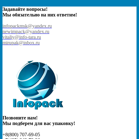
Задавайте вопросы!
Мы обязательно на них ответим!
infopackmsk@yandex.ru
newimpack@yandex.ru
vitaliy@info-tara.ru
mirupak@inbox.ru
Позвоните нам!
Мы подберем для вас упаковку!
+8(800) 707-69-05