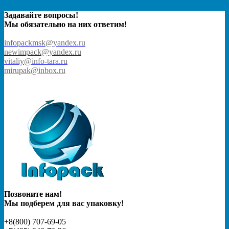
Задавайте вопросы!
Мы обязательно на них ответим!
infopackmsk@yandex.ru
newimpack@yandex.ru
vitaliy@info-tara.ru
mirupak@inbox.ru
Позвоните нам!
Мы подберем для вас упаковку!
+8(800) 707-69-05