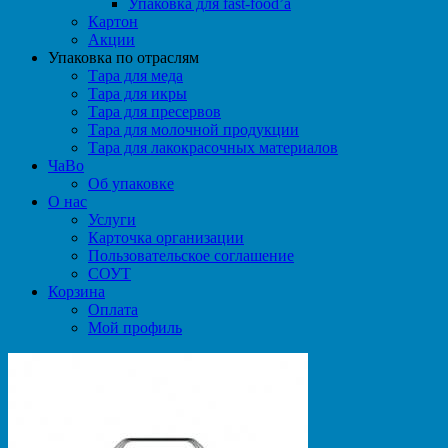
Упаковка для fast-food’а
Картон
Акции
Упаковка по отраслям
Тара для меда
Тара для икры
Тара для пресервов
Тара для молочной продукции
Тара для лакокрасочных материалов
ЧаВо
Об упаковке
О нас
Услуги
Карточка организации
Пользовательское соглашение
СОУТ
Корзина
Оплата
Мой профиль