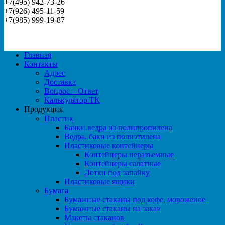
+7(495) 942-73-26
+7(926) 495-11-59
+7(985) 999-19-87
Главная
Контакты
Адрес
Доставка
Вопрос – Ответ
Калькулятор ТК
Продукция
Пластик
Банки,ведра из полипропилена
Ведра, баки из полиэтилена
Пластиковые контейнеры
Контейнеры неразъемные
Контейнеры салатные
Лотки под запайку
Пластиковые ящики
Бумага
Бумажные стаканы под кофе, мороженое
Бумажные стаканы на заказ
Макеты стаканов