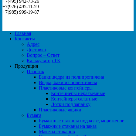
+7(495) 942-73-26
+7(926) 495-11-59
+7(985) 999-19-87
Главная
Контакты
Адрес
Доставка
Вопрос – Ответ
Калькулятор ТК
Продукция
Пластик
Банки,ведра из полипропилена
Ведра, баки из полиэтилена
Пластиковые контейнеры
Контейнеры неразъемные
Контейнеры салатные
Лотки под запайку
Пластиковые ящики
Бумага
Бумажные стаканы под кофе, мороженое
Бумажные стаканы на заказ
Макеты стаканов