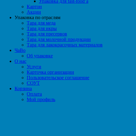
Упаковка для fast-food’а
Картон
Акции
Упаковка по отраслям
Тара для меда
Тара для икры
Тара для пресервов
Тара для молочной продукции
Тара для лакокрасочных материалов
ЧаВо
Об упаковке
О нас
Услуги
Карточка организации
Пользовательское соглашение
СОУТ
Корзина
Оплата
Мой профиль