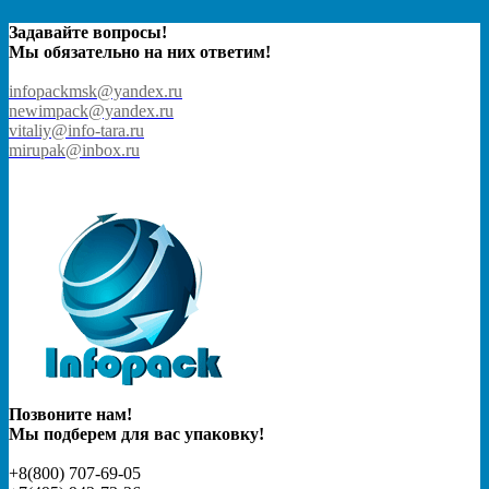
Задавайте вопросы!
Мы обязательно на них ответим!
infopackmsk@yandex.ru
newimpack@yandex.ru
vitaliy@info-tara.ru
mirupak@inbox.ru
Позвоните нам!
Мы подберем для вас упаковку!
+8(800) 707-69-05