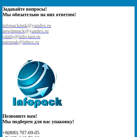
Задавайте вопросы!
Мы обязательно на них ответим!
infopackmsk@yandex.ru
newimpack@yandex.ru
vitaliy@info-tara.ru
mirupak@inbox.ru
Позвоните нам!
Мы подберем для вас упаковку!
+8(800) 707-69-05