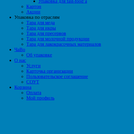
Упаковка для fast-food’а
Картон
Акции
Упаковка по отраслям
Тара для меда
Тара для икры
Тара для пресервов
Тара для молочной продукции
Тара для лакокрасочных материалов
ЧаВо
Об упаковке
О нас
Услуги
Карточка организации
Пользовательское соглашение
СОУТ
Корзина
Оплата
Мой профиль