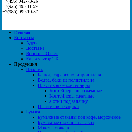
+7(495) 942-73-26
+7(926) 495-11-59
+7(985) 999-19-87
Главная
Контакты
Адрес
Доставка
Вопрос – Ответ
Калькулятор ТК
Продукция
Пластик
Банки,ведра из полипропилена
Ведра, баки из полиэтилена
Пластиковые контейнеры
Контейнеры неразъемные
Контейнеры салатные
Лотки под запайку
Пластиковые ящики
Бумага
Бумажные стаканы под кофе, мороженое
Бумажные стаканы на заказ
Макеты стаканов