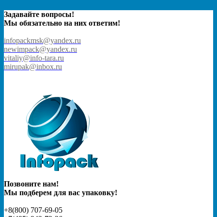
Задавайте вопросы!
Мы обязательно на них ответим!
infopackmsk@yandex.ru
newimpack@yandex.ru
vitaliy@info-tara.ru
mirupak@inbox.ru
Позвоните нам!
Мы подберем для вас упаковку!
+8(800) 707-69-05