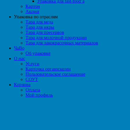
Упаковка для fast-food’а
Картон
Акции
Упаковка по отраслям
Тара для меда
Тара для икры
Тара для пресервов
Тара для молочной продукции
Тара для лакокрасочных материалов
ЧаВо
Об упаковке
О нас
Услуги
Карточка организации
Пользовательское соглашение
СОУТ
Корзина
Оплата
Мой профиль