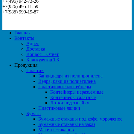
+7(495) 942-73-26
+7(926) 495-11-59
+7(985) 999-19-87
Главная
Контакты
Адрес
Доставка
Вопрос – Ответ
Калькулятор ТК
Продукция
Пластик
Банки,ведра из полипропилена
Ведра, баки из полиэтилена
Пластиковые контейнеры
Контейнеры неразъемные
Контейнеры салатные
Лотки под запайку
Пластиковые ящики
Бумага
Бумажные стаканы под кофе, мороженое
Бумажные стаканы на заказ
Макеты стаканов