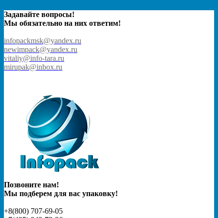
Задавайте вопросы!
Мы обязательно на них ответим!
infopackmsk@yandex.ru
newimpack@yandex.ru
vitaliy@info-tara.ru
mirupak@inbox.ru
Позвоните нам!
Мы подберем для вас упаковку!
+8(800) 707-69-05