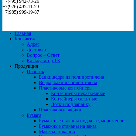
+7(495) 942-73-26
+7(926) 495-11-59
+7(985) 999-19-87
Главная
Контакты
Адрес
Доставка
Вопрос – Ответ
Калькулятор ТК
Продукция
Пластик
Банки,ведра из полипропилена
Ведра, баки из полиэтилена
Пластиковые контейнеры
Контейнеры неразъемные
Контейнеры салатные
Лотки под запайку
Пластиковые ящики
Бумага
Бумажные стаканы под кофе, мороженое
Бумажные стаканы на заказ
Макеты стаканов