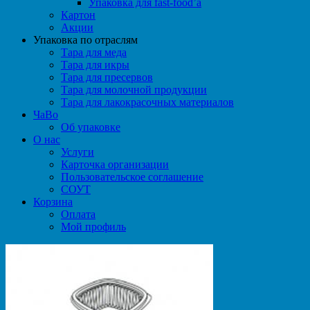
Упаковка для fast-food’а
Картон
Акции
Упаковка по отраслям
Тара для меда
Тара для икры
Тара для пресервов
Тара для молочной продукции
Тара для лакокрасочных материалов
ЧаВо
Об упаковке
О нас
Услуги
Карточка организации
Пользовательское соглашение
СОУТ
Корзина
Оплата
Мой профиль