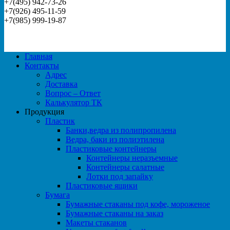
+7(495) 942-73-26
+7(926) 495-11-59
+7(985) 999-19-87
Главная
Контакты
Адрес
Доставка
Вопрос – Ответ
Калькулятор ТК
Продукция
Пластик
Банки,ведра из полипропилена
Ведра, баки из полиэтилена
Пластиковые контейнеры
Контейнеры неразъемные
Контейнеры салатные
Лотки под запайку
Пластиковые ящики
Бумага
Бумажные стаканы под кофе, мороженое
Бумажные стаканы на заказ
Макеты стаканов