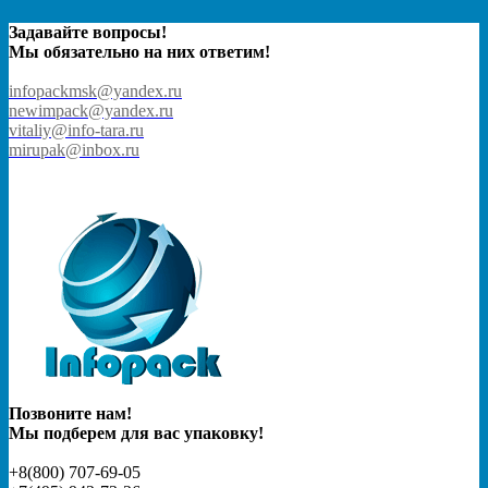
Задавайте вопросы!
Мы обязательно на них ответим!
infopackmsk@yandex.ru
newimpack@yandex.ru
vitaliy@info-tara.ru
mirupak@inbox.ru
Позвоните нам!
Мы подберем для вас упаковку!
+8(800) 707-69-05