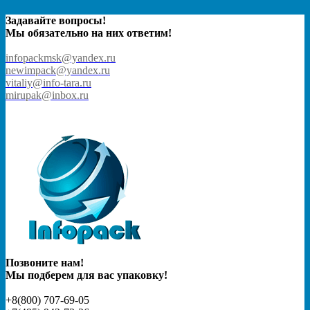
Задавайте вопросы!
Мы обязательно на них ответим!
infopackmsk@yandex.ru
newimpack@yandex.ru
vitaliy@info-tara.ru
mirupak@inbox.ru
Позвоните нам!
Мы подберем для вас упаковку!
+8(800) 707-69-05