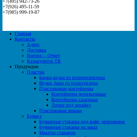
+7(495) 942-73-26
+7(926) 495-11-59
+7(985) 999-19-87
Главная
Контакты
Адрес
Доставка
Вопрос – Ответ
Калькулятор ТК
Продукция
Пластик
Банки,ведра из полипропилена
Ведра, баки из полиэтилена
Пластиковые контейнеры
Контейнеры неразъемные
Контейнеры салатные
Лотки под запайку
Пластиковые ящики
Бумага
Бумажные стаканы под кофе, мороженое
Бумажные стаканы на заказ
Макеты стаканов