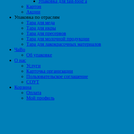
Упаковка для fast-food’а
Картон
Акции
Упаковка по отраслям
Тара для меда
Тара для икры
Тара для пресервов
Тара для молочной продукции
Тара для лакокрасочных материалов
ЧаВо
Об упаковке
О нас
Услуги
Карточка организации
Пользовательское соглашение
СОУТ
Корзина
Оплата
Мой профиль