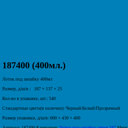
187400 (400мл.)
Лоток под запайку 400мл
Размер, д/ш/в : 187 × 137 × 25
Кол-во в упаковке, шт.: 540
Стандартные цвета(в наличии): Черный/Белый/Прозрачный
Размер упаковки, д/ш/в: 600 × 430 × 400
Артикул:
187400
.
Категория:
Лотки под запайку серия 187
.
Метк