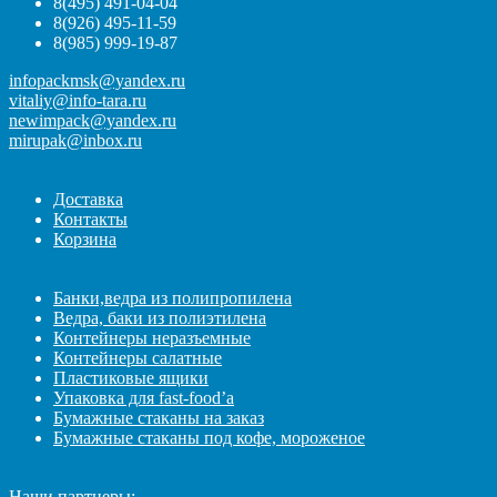
8(495) 491-04-04
8(926) 495-11-59
8(985) 999-19-87
infopackmsk@yandex.ru
vitaliy@info-tara.ru
newimpack@yandex.ru
mirupak@inbox.ru
Доставка
Контакты
Корзина
Банки,ведра из полипропилена
Ведра, баки из полиэтилена
Контейнеры неразъемные
Контейнеры салатные
Пластиковые ящики
Упаковка для fast-food’а
Бумажные стаканы на заказ
Бумажные стаканы под кофе, мороженое
Наши партнеры: