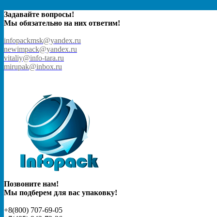
Задавайте вопросы!
Мы обязательно на них ответим!
infopackmsk@yandex.ru
newimpack@yandex.ru
vitaliy@info-tara.ru
mirupak@inbox.ru
Позвоните нам!
Мы подберем для вас упаковку!
+8(800) 707-69-05