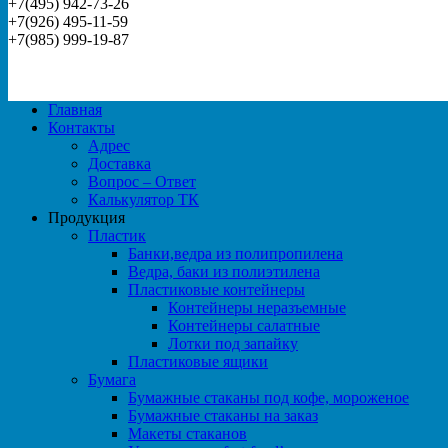
+7(495) 942-73-26
+7(926) 495-11-59
+7(985) 999-19-87
Главная
Контакты
Адрес
Доставка
Вопрос – Ответ
Калькулятор ТК
Продукция
Пластик
Банки,ведра из полипропилена
Ведра, баки из полиэтилена
Пластиковые контейнеры
Контейнеры неразъемные
Контейнеры салатные
Лотки под запайку
Пластиковые ящики
Бумага
Бумажные стаканы под кофе, мороженое
Бумажные стаканы на заказ
Макеты стаканов