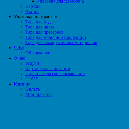
Упаковка для fast-food’а
Картон
Акции
Упаковка по отраслям
Тара для меда
Тара для икры
Тара для пресервов
Тара для молочной продукции
Тара для лакокрасочных материалов
ЧаВо
Об упаковке
О нас
Услуги
Карточка организации
Пользовательское соглашение
СОУТ
Корзина
Оплата
Мой профиль