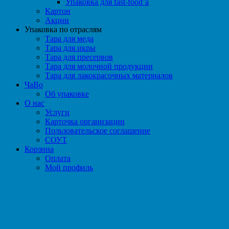
Упаковка для fast-food’а
Картон
Акции
Упаковка по отраслям
Тара для меда
Тара для икры
Тара для пресервов
Тара для молочной продукции
Тара для лакокрасочных материалов
ЧаВо
Об упаковке
О нас
Услуги
Карточка организации
Пользовательское соглашение
СОУТ
Корзина
Оплата
Мой профиль