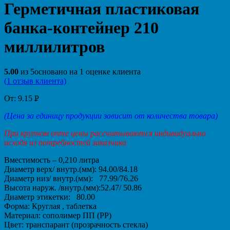
Герметичная пластиковая
банка-контейнер 210
миллилитров
5.00
из
5
основано на
1
оценке клиента
(
1
отзыв клиента)
От:
9.15
Р
УБ.
(Цена за единицу продукции зависит от количества товара)
При крупном опте цены рассчитываются индивидуально
исходя из потребностей заказчика
Вместимость – 0,210 литра
Диаметр верх/ внутр.(мм): 94.00/84.18
Диаметр низ/ внутр.(мм): 77.99/76.26
Высота наруж. /внутр.(мм):52.47/ 50.86
Диаметр этикетки: 80.00
Форма: Круглая , таблетка
Материал: сополимер ПП (PP)
Цвет: транспарант (прозрачность стекла)