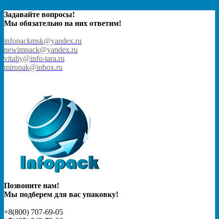
Задавайте вопросы!
Мы обязательно на них ответим!
infopackmsk@yandex.ru
newimpack@yandex.ru
vitaliy@info-tara.ru
mirupak@inbox.ru
Позвоните нам!
Мы подберем для вас упаковку!
+8(800) 707-69-05