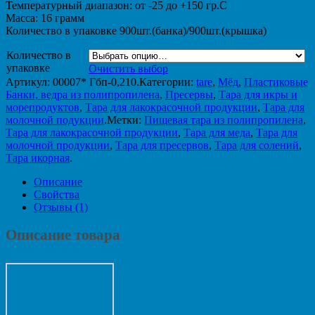
Температурный диапазон: от -25 до +150 гр.С
Масса: 16 грамм
Количество в упаковке 900шт.(банка)/900шт.(крышка)
Количество в
упаковке
Очистить выбор
Артикул:
00007* Гбп-0,210
.
Категории:
tare
,
Мёд
,
Пластиковые
Банки, ведра из полипропилена
,
Пресервы
,
Тара для икры и
морепродуктов
,
Тара для лакокрасочной продукции
,
Тара для
молочной подукции
.
Метки:
Пищевая тара из полипропилена
,
Тара для лакокрасочной продукции
,
Тара для меда
,
Тара для
молочной продукции
,
Тара для пресервов
,
Тара для солений
,
Тара икорная
.
Описание
Свойства
Отзывы (1)
Описание товара