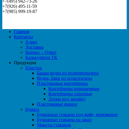
+7(495) 942-73-26
+7(926) 495-11-59
+7(985) 999-19-87
Главная
Контакты
Адрес
Доставка
Вопрос – Ответ
Калькулятор ТК
Продукция
Пластик
Банки,ведра из полипропилена
Ведра, баки из полиэтилена
Пластиковые контейнеры
Контейнеры неразъемные
Контейнеры салатные
Лотки под запайку
Пластиковые ящики
Бумага
Бумажные стаканы под кофе, мороженое
Бумажные стаканы на заказ
Макеты стаканов