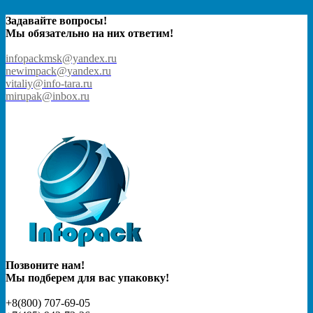
Задавайте вопросы!
Мы обязательно на них ответим!
infopackmsk@yandex.ru
newimpack@yandex.ru
vitaliy@info-tara.ru
mirupak@inbox.ru
Позвоните нам!
Мы подберем для вас упаковку!
+8(800) 707-69-05