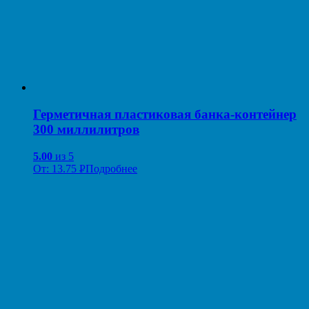
Герметичная пластиковая банка-контейнер
300 миллилитров
5.00
из 5
От:
13.75
Р
Подробнее
УБ.