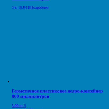
От:
18.94
Р
Подробнее
УБ.
Герметичное пластиковое ведро-контейнер
800 миллилитров
5.00
из 5