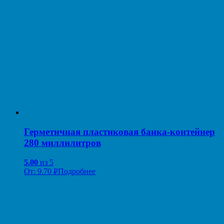
Герметичная пластиковая банка-контейнер
280 миллилитров
5.00
из 5
От:
9.70
Р
Подробнее
УБ.