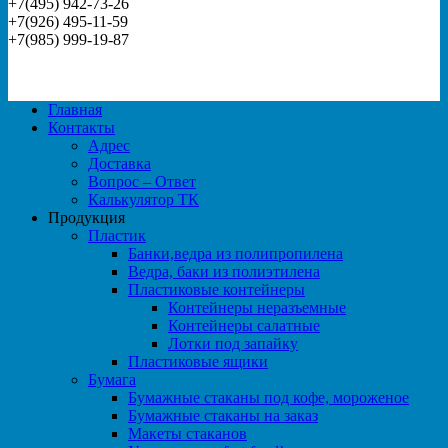
+7(495) 942-73-26
+7(926) 495-11-59
+7(985) 999-19-87
Главная
Контакты
Адрес
Доставка
Вопрос – Ответ
Калькулятор ТК
Продукция
Пластик
Банки,ведра из полипропилена
Ведра, баки из полиэтилена
Пластиковые контейнеры
Контейнеры неразъемные
Контейнеры салатные
Лотки под запайку
Пластиковые ящики
Бумага
Бумажные стаканы под кофе, мороженое
Бумажные стаканы на заказ
Макеты стаканов