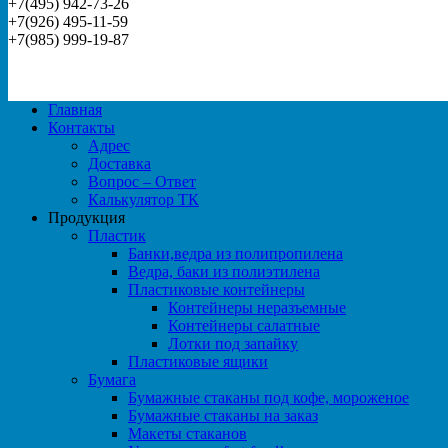
+7(495) 942-73-26
+7(926) 495-11-59
+7(985) 999-19-87
Главная
Контакты
Адрес
Доставка
Вопрос – Ответ
Калькулятор ТК
Продукция
Пластик
Банки,ведра из полипропилена
Ведра, баки из полиэтилена
Пластиковые контейнеры
Контейнеры неразъемные
Контейнеры салатные
Лотки под запайку
Пластиковые ящики
Бумага
Бумажные стаканы под кофе, мороженое
Бумажные стаканы на заказ
Макеты стаканов