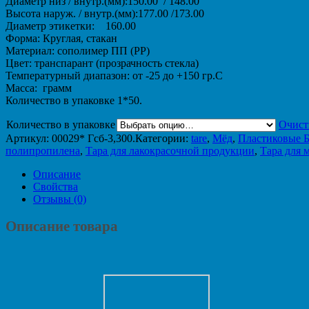
Диаметр низ / внутр.(мм):150.00 / 148.00
Высота наруж. / внутр.(мм):177.00 /173.00
Диаметр этикетки: 160.00
Форма: Круглая, стакан
Материал: сополимер ПП (PP)
Цвет: транспарант (прозрачность стекла)
Температурный диапазон: от -25 до +150 гр.С
Масса: грамм
Количество в упаковке 1*50.
Количество в упаковке
Очист
Артикул:
00029* Гcб-3,300
.
Категории:
tare
,
Мёд
,
Пластиковые Б
полипропилена
,
Тара для лакокрасочной продукции
,
Тара для 
Описание
Свойства
Отзывы (0)
Описание товара