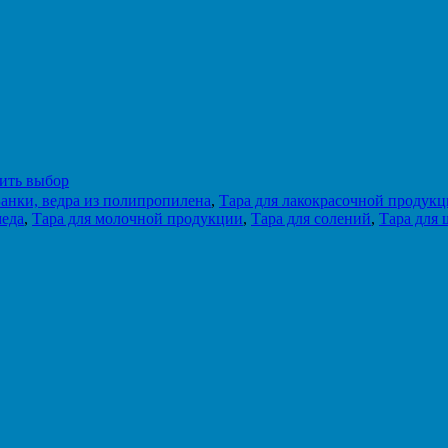
ить выбор
анки, ведра из полипропилена
,
Тара для лакокрасочной продук
меда
,
Тара для молочной продукции
,
Тара для солений
,
Тара для