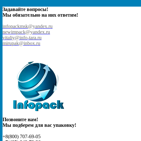
Задавайте вопросы!
Мы обязательно на них ответим!
infopackmsk@yandex.ru
newimpack@yandex.ru
vitaliy@info-tara.ru
mirupak@inbox.ru
Позвоните нам!
Мы подберем для вас упаковку!
+8(800) 707-69-05