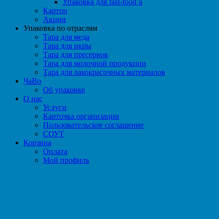
Упаковка для fast-food’а
Картон
Акции
Упаковка по отраслям
Тара для меда
Тара для икры
Тара для пресервов
Тара для молочной продукции
Тара для лакокрасочных материалов
ЧаВо
Об упаковке
О нас
Услуги
Карточка организации
Пользовательское соглашение
СОУТ
Корзина
Оплата
Мой профиль