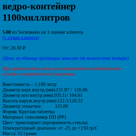
ведро-контейнер
1100миллитров
5.00
из
5
основано на
1
оценке клиента
(
1
отзыв клиента)
От:
20.50
Р
УБ.
(Цена за единицу продукции зависит от количества товара)
При крупном опте цены рассчитываются индивидуально
исходя из потребностей заказчика
Вместимость – 1,100 литр
Диаметр верх внутр.(мм):131.87 / 120.06
Диаметр низ внутр.(мм):105.11/ 104.61
Высота наруж.внутр.(мм):122.5/120.53
Диаметр этикетки: 115.00
Форма: Круглая таблетка
Материал: сополимер ПП (PP)
Цвет: транспарант (прозрачность стекла)
Температурный диапазон: от -25 до +150 гр.С
Масса: 52 грамм