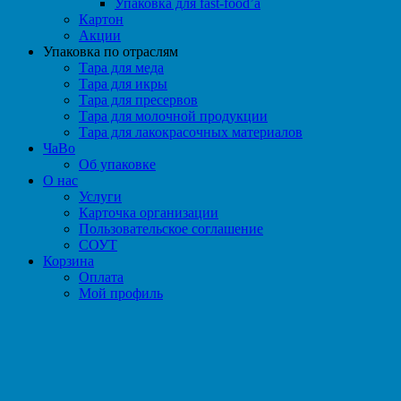
Упаковка для fast-food’а
Картон
Акции
Упаковка по отраслям
Тара для меда
Тара для икры
Тара для пресервов
Тара для молочной продукции
Тара для лакокрасочных материалов
ЧаВо
Об упаковке
О нас
Услуги
Карточка организации
Пользовательское соглашение
СОУТ
Корзина
Оплата
Мой профиль