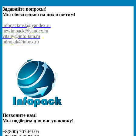
Задавайте вопросы!
Мы обязательно на них ответим!
infopackmsk@yandex.ru
newimpack@yandex.ru
vitaliy@info-tara.ru
mirupak@inbox.ru
Позвоните нам!
Мы подберем для вас упаковку!
+8(800) 707-69-05