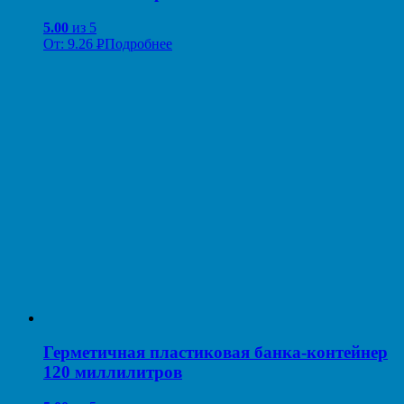
5.00
из 5
От:
9.26
Р
Подробнее
УБ.
Герметичная пластиковая банка-контейнер
120 миллилитров