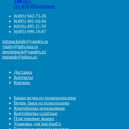
5.00
из 5
От:
8.50
Р
Подробнее
УБ.
8(495) 942-73-26
8(495) 491-04-04
8(926) 495-11-59
8(985) 999-19-87
infopackmsk@yandex.ru
vitaliy@info-tara.ru
newimpack@yandex.ru
mirupak@inbox.ru
Доставка
Контакты
Корзина
Банки,ведра из полипропилена
Ведра, баки из полиэтилена
Контейнеры неразъемные
Контейнеры салатные
Пластиковые ящики
Упаковка для fast-food’а
Бумажные стаканы на заказ