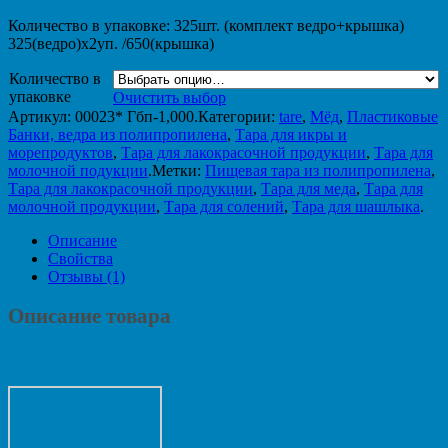
Количество в упаковке: 325шт. (комплект ведро+крышка)
325(ведро)х2уп. /650(крышка)
Количество в
упаковке
Очистить выбор
Артикул:
00023* Гбп-1,000
.
Категории:
tare
,
Мёд
,
Пластиковые
Банки, ведра из полипропилена
,
Тара для икры и
морепродуктов
,
Тара для лакокрасочной продукции
,
Тара для
молочной подукции
.
Метки:
Пищевая тара из полипропилена
,
Тара для лакокрасочной продукции
,
Тара для меда
,
Тара для
молочной продукции
,
Тара для солений
,
Тара для шашлыка
.
Описание
Свойства
Отзывы (1)
Описание товара