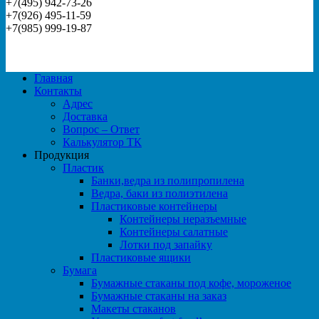
+7(495) 942-73-26
+7(926) 495-11-59
+7(985) 999-19-87
Главная
Контакты
Адрес
Доставка
Вопрос – Ответ
Калькулятор ТК
Продукция
Пластик
Банки,ведра из полипропилена
Ведра, баки из полиэтилена
Пластиковые контейнеры
Контейнеры неразъемные
Контейнеры салатные
Лотки под запайку
Пластиковые ящики
Бумага
Бумажные стаканы под кофе, мороженое
Бумажные стаканы на заказ
Макеты стаканов