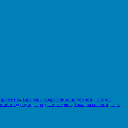
епродуктов
,
Тара для лакокрасочной продукции
,
Тара для
очной продукции
,
Тара для пресервов
,
Тара для солений
,
Тара