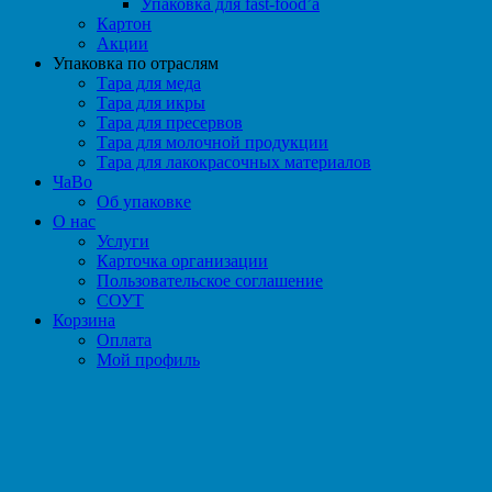
Упаковка для fast-food’а
Картон
Акции
Упаковка по отраслям
Тара для меда
Тара для икры
Тара для пресервов
Тара для молочной продукции
Тара для лакокрасочных материалов
ЧаВо
Об упаковке
О нас
Услуги
Карточка организации
Пользовательское соглашение
СОУТ
Корзина
Оплата
Мой профиль