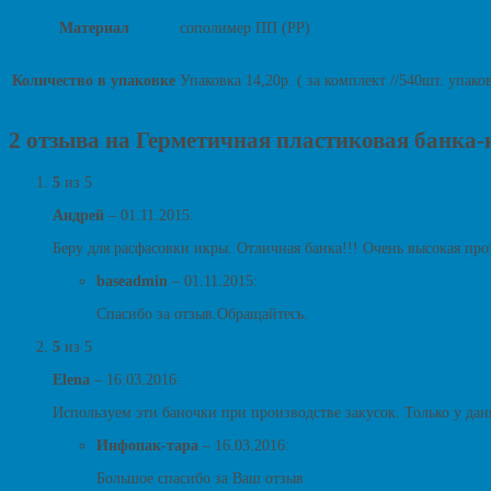
Материал
сополимер ПП (PP)
Количество в упаковке
Упаковка 14,20р. ( за комплект //540шт. упак
2 отзыва на Герметичная пластиковая банка
5
из 5
Андрей
–
01.11.2015
:
Беру для расфасовки икры. Отличная банка!!! Очень высокая про
baseadmin
–
01.11.2015
:
Спасибо за отзыв.Обращайтесь.
5
из 5
Elena
–
16.03.2016
:
Используем эти баночки при производстве закусок. Только у дан
Инфопак-тара
–
16.03.2016
:
Большое спасибо за Ваш отзыв