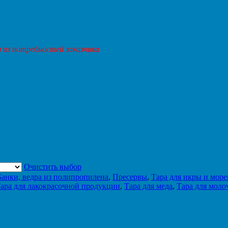
 из потребностей заказчика
Очистить выбор
анки, ведра из полипропилена
,
Пресервы
,
Тара для икры и мор
ара для лакокрасочной продукции
,
Тара для меда
,
Тара для мол