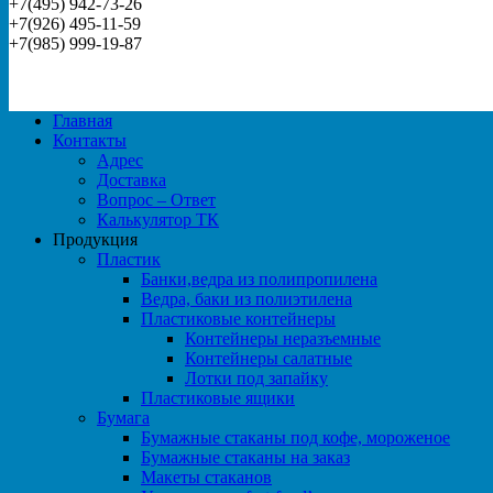
+7(495) 942-73-26
+7(926) 495-11-59
+7(985) 999-19-87
Главная
Контакты
Адрес
Доставка
Вопрос – Ответ
Калькулятор ТК
Продукция
Пластик
Банки,ведра из полипропилена
Ведра, баки из полиэтилена
Пластиковые контейнеры
Контейнеры неразъемные
Контейнеры салатные
Лотки под запайку
Пластиковые ящики
Бумага
Бумажные стаканы под кофе, мороженое
Бумажные стаканы на заказ
Макеты стаканов