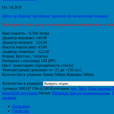
От:
14.20
Р
УБ.
(Цена за единицу продукции зависит от количества товара)
При крупном опте цены рассчитываются индивидуально исходя
Вместимость – 0,500 литра
Диаметр верх(мм): 140.00
Диаметр низ(мм): 124.00
Высота наруж.(мм): 45.00
Диаметр этикетки: 122.00
Форма: Круглая , таблетка
Материал: сополимер ПП (PP)
Цвет: транспарант (прозрачность стекла)
Температурный диапазон: от -25 до +150 гр.С
Количество в упаковке Банка 540шт./Крышка 540шт.
Количество в упаковке
Артикул:
00014* Гбп-0,500
.
Категории:
tare
,
Мёд
,
Пластиковые Б
молочной подукции
.
Метки:
Пищевая тара из полипропилена
,
Т
икорная
.
Описание
Свойства